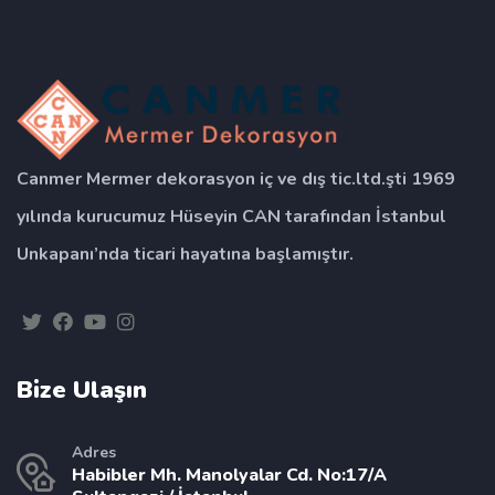
Canmer Mermer dekorasyon iç ve dış tic.ltd.şti 1969
yılında kurucumuz Hüseyin CAN tarafından İstanbul
Unkapanı’nda ticari hayatına başlamıştır.
Bize Ulaşın
Adres
Habibler Mh. Manolyalar Cd. No:17/A