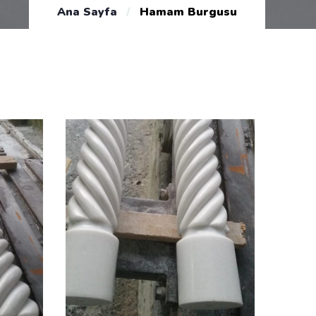
Ana Sayfa
/
Hamam Burgusu