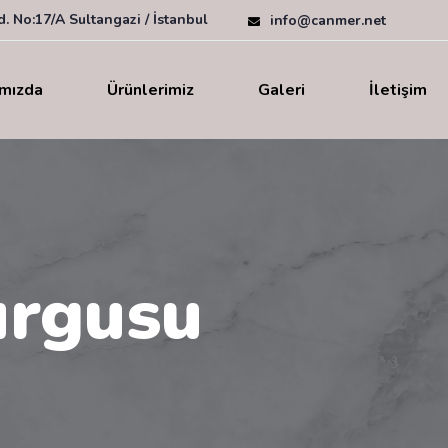
. No:17/A Sultangazi / İstanbul
info@canmer.net
mızda
Ürünlerimiz
Galeri
İletişim
rgusu